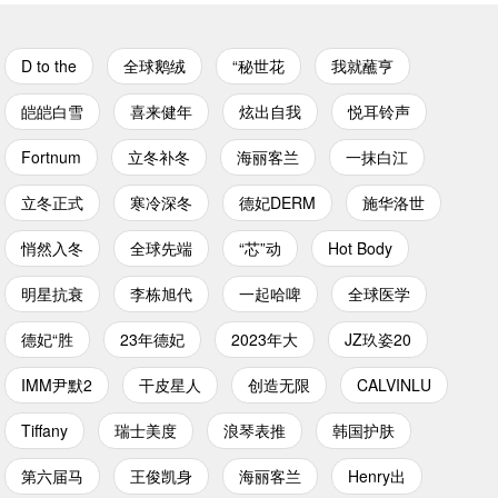
D to the
全球鹅绒
“秘世花
我就蘸亨
皑皑白雪
喜来健年
炫出自我
悦耳铃声
Fortnum
立冬补冬
海丽客兰
一抹白江
立冬正式
寒冷深冬
德妃DERM
施华洛世
悄然入冬
全球先端
“芯”动
Hot Body
明星抗衰
李栋旭代
一起哈啤
全球医学
德妃“胜
23年德妃
2023年大
JZ玖姿20
IMM尹默2
干皮星人
创造无限
CALVINLU
Tiffany
瑞士美度
浪琴表推
韩国护肤
第六届马
王俊凯身
海丽客兰
Henry出