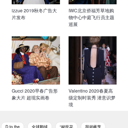
izzue 2019秋冬广告大
IWC北京侨福芳草地购
片发布
物中心中庭飞行员主题
巡展
Gucci 2020早春广告形
Valentino 2020春夏高
象大片 超现实画卷
级定制时装秀 潜意识梦
境
D to the
全球鹅绒
“秘世花
我就蘸亨