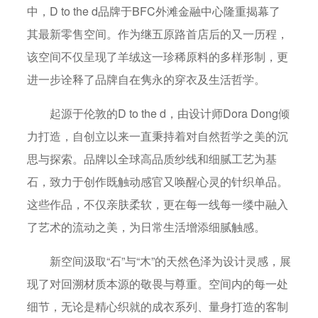
中，D to the d品牌于BFC外滩金融中心隆重揭幕了
其最新零售空间。作为继五原路首店后的又一历程，
该空间不仅呈现了羊绒这一珍稀原料的多样形制，更
进一步诠释了品牌自在隽永的穿衣及生活哲学。
起源于伦敦的D to the d，由设计师Dora Dong倾
力打造，自创立以来一直秉持着对自然哲学之美的沉
思与探索。品牌以全球高品质纱线和细腻工艺为基
石，致力于创作既触动感官又唤醒心灵的针织单品。
这些作品，不仅亲肤柔软，更在每一线每一缕中融入
了艺术的流动之美，为日常生活增添细腻触感。
新空间汲取“石”与“木”的天然色泽为设计灵感，展
现了对回溯材质本源的敬畏与尊重。空间内的每一处
细节，无论是精心织就的成衣系列、量身打造的客制