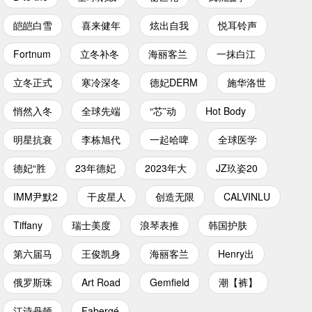
皑皑白雪
喜来健年
炫出自我
悦耳铃声
Fortnum
立冬补冬
海丽客兰
一抹白江
立冬正式
寒冷深冬
德妃DERM
施华洛世
悄然入冬
全球先端
“芯”动
Hot Body
明星抗衰
李栋旭代
一起哈啤
全球医学
德妃“胜
23年德妃
2023年大
JZ玖姿20
IMM尹默2
干皮星人
创造无限
CALVINLU
Tiffany
瑞士美度
浪琴表推
韩国护肤
第六届马
王俊凯身
海丽客兰
Henry出
俄罗斯珠
Art Road
Gemfield
潮【裤】
江诗丹顿
Fabergé